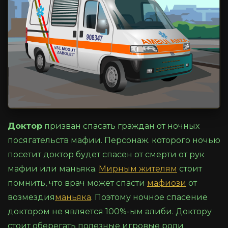
Доктор
призван спасать граждан от ночных
посягательств мафии. Персонаж. которого ночью
посетит доктор будет спасен от смерти от рук
мафии или маньяка.
Мирным жителям
стоит
помнить, что врач может спасти
мафиози
от
возмездия
маньяка
. Поэтому ночное спасение
доктором не является 100%-ым алиби. Доктору
стоит оберегать полезные игровые роли