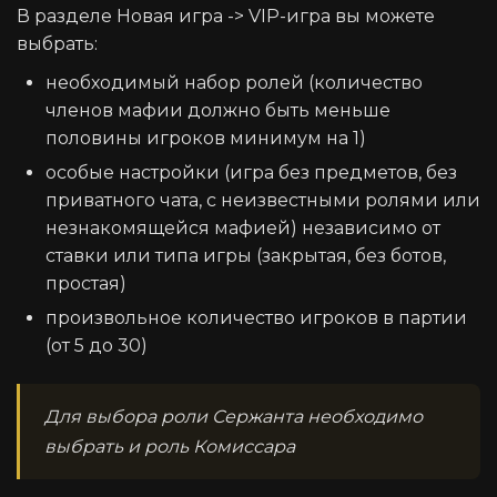
В разделе Новая игра -> VIP-игра вы можете
выбрать:
необходимый набор ролей (количество
членов мафии должно быть меньше
половины игроков минимум на 1)
особые настройки (игра без предметов, без
приватного чата, с неизвестными ролями или
незнакомящейся мафией) независимо от
ставки или типа игры (закрытая, без ботов,
простая)
произвольное количество игроков в партии
(от 5 до 30)
Для выбора роли
Сержанта
необходимо
выбрать и роль
Комиссара