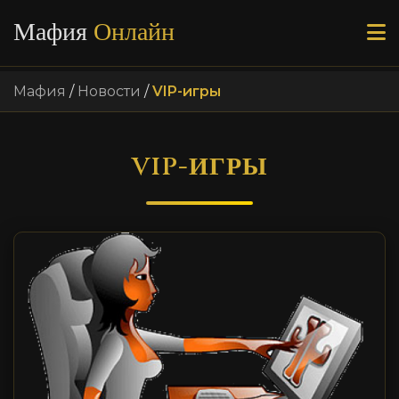
Мафия
Онлайн
Мафия
/
Новости
/
VIP-игры
VIP-ИГРЫ