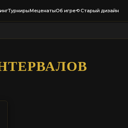
инг
Турниры
Меценаты
Об игре
⟲ Старый дизайн
НТЕРВАЛОВ