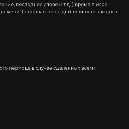
ние, последнее слово и т.д. ) время в игре
времени. Следовательно, длительность каждого
вого периода в случае сделанных всеми